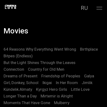
RU
Movies
64 Reasons Why Everything Went Wrong
Birthplace
Bitpes (Endless)
But the Light Shines Through the Leaves
Connection
Country for Old Men
Dreams of Present
Friendship of Peoples
Galya
Girl, Donkey, School
Ikigai
In Her Room
Jimlik
Kündelık.Almaty
Kyrgyz Hero Girls
Little Love
Longer Than a Day
Mirtemir is Alright
Moments That Have Gone
Mulberry