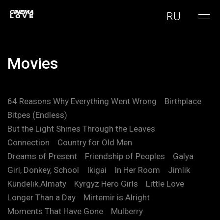
RU
Movies
64 Reasons Why Everything Went Wrong
Birthplace
Bitpes (Endless)
But the Light Shines Through the Leaves
Connection
Country for Old Men
Dreams of Present
Friendship of Peoples
Galya
Girl, Donkey, School
Ikigai
In Her Room
Jimlik
Kündelık.Almaty
Kyrgyz Hero Girls
Little Love
Longer Than a Day
Mirtemir is Alright
Moments That Have Gone
Mulberry