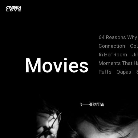
64 Reasons Why 
Connection
Cou
In Her Room
Ji
Movies
Moments That H
Puffs
Qapas