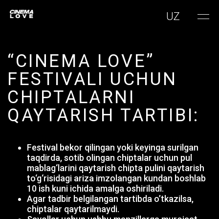
UZ
“CINEMA LOVE”
FESTIVALI UCHUN
CHIPTALARNI
QAYTARISH TARTIBI:
Festival bekor qilingan yoki keyinga surilgan
taqdirda, sotib olingan chiptalar uchun pul
mablag‘larini qaytarish chipta pulini qaytarish
to‘g‘risidagi ariza imzolangan kundan boshlab
10 ish kuni ichida amalga oshiriladi.
Agar tadbir belgilangan tartibda o’tkazilsa,
chiptalar qaytarilmaydi.