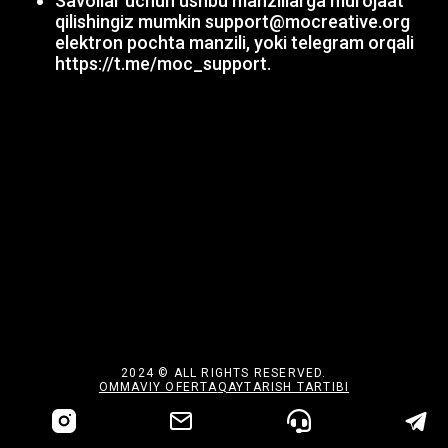
Savollar uchun ushbu manzillarga murojaat
qilishingiz mumkin support@mocreative.org
elektron pochta manzili, yoki telegram orqali
https://t.me/moc_support
.
2024 © ALL RIGHTS RESERVED.
OMMAVIY OFERTA
QAYTARISH TARTIBI