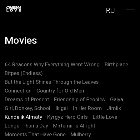
RU
Movies
64 Reasons Why Everything Went Wrong
Birthplace
Bitpes (Endless)
But the Light Shines Through the Leaves
Connection
Country for Old Men
Dreams of Present
Friendship of Peoples
Galya
Girl, Donkey, School
Ikigai
In Her Room
Jimlik
Kündelık.Almaty
Kyrgyz Hero Girls
Little Love
Longer Than a Day
Mirtemir is Alright
Moments That Have Gone
Mulberry