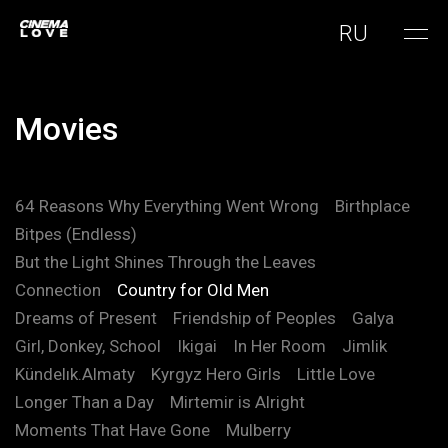
RU
Movies
64 Reasons Why Everything Went Wrong
Birthplace
Bitpes (Endless)
But the Light Shines Through the Leaves
Connection
Country for Old Men
Dreams of Present
Friendship of Peoples
Galya
Girl, Donkey, School
Ikigai
In Her Room
Jimlik
Kündelık.Almaty
Kyrgyz Hero Girls
Little Love
Longer Than a Day
Mirtemir is Alright
Moments That Have Gone
Mulberry