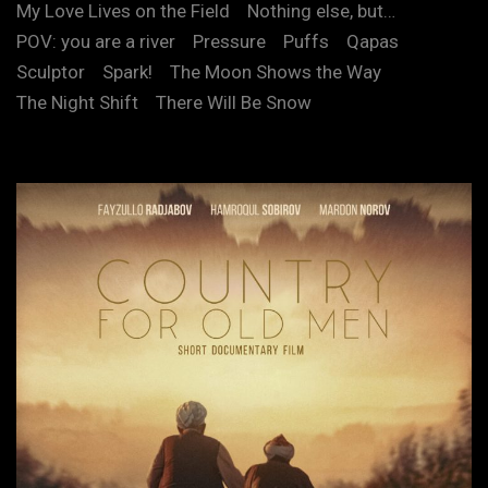
My Love Lives on the Field
Nothing else, but…
POV: you are a river
Pressure
Puffs
Qapas
Sculptor
Spark!
The Moon Shows the Way
The Night Shift
There Will Be Snow